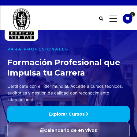
Pasar
al
0
contenido
principal
PARA PROFESIONALES
Formación Profesional que
Impulsa tu Carrera
Certifícate con el líder mundial. Accede a cursos técnicos,
auditorías y gestión de calidad con reconocimiento
internacional.
Explorar Cursos
Calendario de en vivos