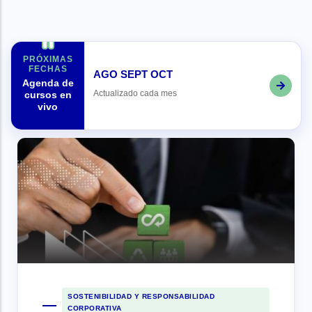
PRÓXIMAS
FECHAS
AGO
SEPT
OCT
Agenda de
Actualizado cada mes
cursos en
vivo
SOSTENIBILIDAD Y RESPONSABILIDAD
CORPORATIVA