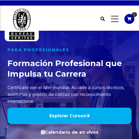
Pasar
al
0
contenido
principal
PARA PROFESIONALES
Formación Profesional que
Impulsa tu Carrera
Certifícate con el líder mundial. Accede a cursos técnicos,
auditorías y gestión de calidad con reconocimiento
internacional.
Explorar Cursos
Calendario de en vivos