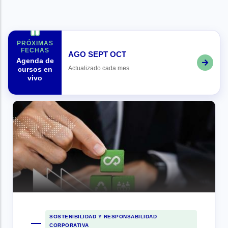
PRÓXIMAS
FECHAS
AGO
SEPT
OCT
Agenda de
Actualizado cada mes
cursos en
vivo
SOSTENIBILIDAD Y RESPONSABILIDAD
CORPORATIVA